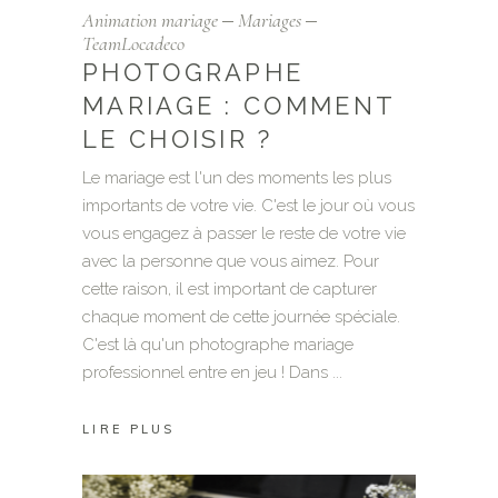
Animation mariage
Mariages
TeamLocadeco
PHOTOGRAPHE
MARIAGE : COMMENT
LE CHOISIR ?
Le mariage est l'un des moments les plus
importants de votre vie. C'est le jour où vous
vous engagez à passer le reste de votre vie
avec la personne que vous aimez. Pour
cette raison, il est important de capturer
chaque moment de cette journée spéciale.
C'est là qu'un photographe mariage
professionnel entre en jeu ! Dans
LIRE PLUS