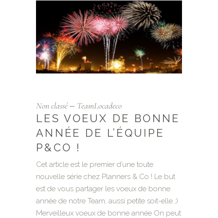
Non classé
TeamLocadeco
LES VOEUX DE BONNE
ANNÉE DE L’ÉQUIPE
P&CO !
Cet article est le premier d’une toute
nouvelle série chez Planners & Co ! Le but
est de vous partager les voeux de bonne
année de notre Team, aussi petite soit-elle ;)
Merveilleux voeux de bonne année On peut