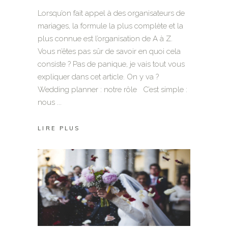
Lorsqu’on fait appel à des organisateurs de
mariages, la formule la plus complète et la
plus connue est l’organisation de A à Z.
Vous n’êtes pas sûr de savoir en quoi cela
consiste ? Pas de panique, je vais tout vous
expliquer dans cet article. On y va ?
Wedding planner : notre rôle C’est simple :
nous
LIRE PLUS