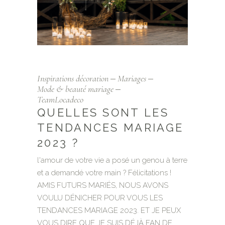
Inspirations décoration
Mariages
Mode & beauté mariage
TeamLocadeco
QUELLES SONT LES
TENDANCES MARIAGE
2023 ?
l'amour de votre vie a posé un genou à terre
et a demandé votre main ? Félicitations !
AMIS FUTURS MARIÉS, NOUS AVONS
VOULU DÉNICHER POUR VOUS LES
TENDANCES MARIAGE 2023. ET JE PEUX
VOUS DIRE QUE JE SUIS DÉJÀ FAN DE