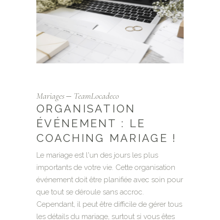
Mariages
TeamLocadeco
ORGANISATION
ÉVÉNEMENT : LE
COACHING MARIAGE !
Le mariage est l'un des jours les plus
importants de votre vie. Cette organisation
événement doit être planifiée avec soin pour
que tout se déroule sans accroc.
Cependant, il peut être difficile de gérer tous
les détails du mariage, surtout si vous êtes