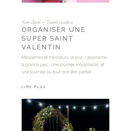
Non classé
TeamLocadeco
ORGANISER UNE
SUPER SAINT
VALENTIN
Mesdames et messieurs, le jour J approche
à grands pas… Une journée inoubliable, et
une journée où tout doit être parfait
LIRE PLUS