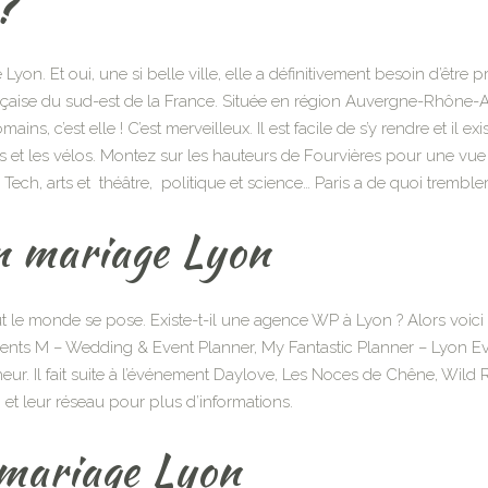
 ?
Lyon. Et oui, une si belle ville, elle a définitivement besoin d’être 
ançaise du sud-est de la France. Située en région Auvergne-Rhône-Al
ains, c’est elle ! C’est merveilleux. Il est facile de s’y rendre et il 
ues et les vélos. Montez sur les hauteurs de Fourvières pour une vue 
ch, arts et théâtre, politique et science… Paris a de quoi trembler, 
on mariage Lyon
 le monde se pose. Existe-t-il une agence WP à Lyon ? Alors voici 
nts M – Wedding & Event Planner, My Fantastic Planner – Lyon Ev
r. Il fait suite à l’événement Daylove, Les Noces de Chêne, Wild
b et leur réseau pour plus d’informations.
 mariage Lyon