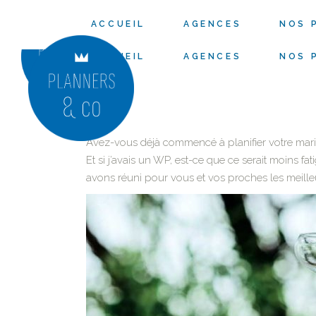
ACCUEIL
AGENCES
NOS 
ACCUEIL
AGENCES
NOS 
Avez-vous déjà commencé à planifier votre mariage?
Et si j’avais un WP, est-ce que ce serait moins fa
avons réuni pour vous et vos proches les meille