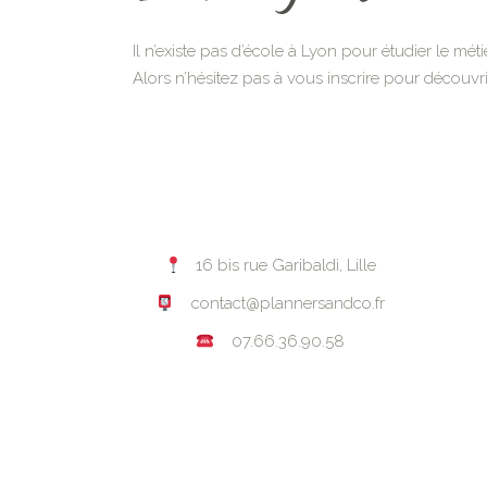
Il n’existe pas d’école à Lyon pour étudier le mét
Alors n’hésitez pas à vous inscrire pour découvri
16 bis rue Garibaldi, Lille
contact@plannersandco.fr
07.66.36.90.58