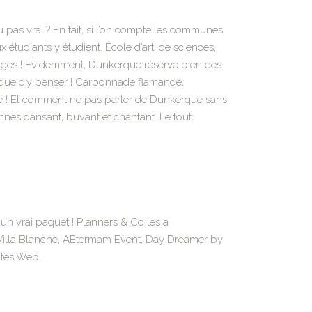
 pas vrai ? En fait, si l’on compte les communes
tudiants y étudient. École d’art, de sciences,
lages ! Évidemment, Dunkerque réserve bien des
en que d’y penser ! Carbonnade flamande,
ore ! Et comment ne pas parler de Dunkerque sans
nes dansant, buvant et chantant. Le tout
 un vrai paquet ! Planners & Co les a
 Villa Blanche, AEtermam Event, Day Dreamer by
sites Web.