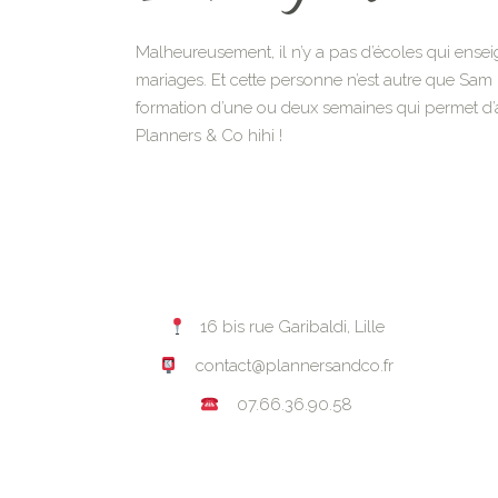
Malheureusement, il n’y a pas d’écoles qui ensei
mariages. Et cette personne n’est autre que Sam
formation d’une ou deux semaines qui permet d’ap
Planners & Co hihi !
16 bis rue Garibaldi, Lille
contact@plannersandco.fr
07.66.36.90.58