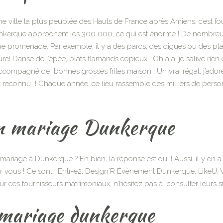
e ville la plus peuplée des Hauts de France après Amiens, c’est fou
unkerque approchent les 300 000, ce qui est énorme ! De nombreux é
ue promenade. Par exemple, il y a des parcs, des digues ou des p
lture! Danse de l’épée, plats flamands copieux… Ohlala, je salive ri
 accompagné de bonnes grosses frites maison ! Un vrai régal, j’ad
reconnu ! Chaque année, ce lieu rassemble des milliers de person
on mariage Dunkerque
mariage à Dunkerque ? Eh bien, la réponse est oui ! Aussi, il y en a
r vous ! Ce sont : Entr-e2, Design`R Évènement Dunkerque, LikeU,
sur ces fournisseurs matrimoniaux, n’hésitez pas à consulter leurs 
 mariage dunkerque