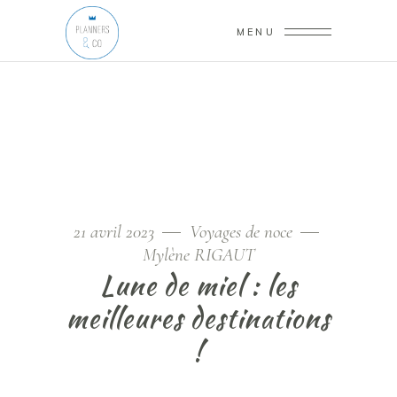
MENU
21 avril 2023
Voyages de noce
Mylène RIGAUT
Lune de miel : les
meilleures destinations
!