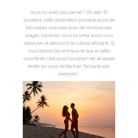
Vous n’y avez pas pensé ? On sait ! Et
pourtant, cette destination possède aussi de
très belles surprises avec de nombreuses
plages sublimes. Vous pourrez aussi vous
dépayser et découvrir la culture africaine. Si
vous adorez les animaux et que le safari
vous tente, c’est aussi l’occasion de se laisser
tenter en vous rendant en Tanzanie par
exemple !