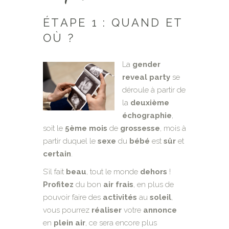
ÉTAPE 1 : QUAND ET
OÙ ?
La
gender
reveal party
se
déroule à partir de
la
deuxième
échographie
,
soit le
5ème
mois
de
grossesse
, mois à
partir duquel le
sexe
du
bébé
est
sûr
et
certain
.
S’il fait
beau
, tout le monde
dehors
!
Profitez
du bon
air
frais
, en plus de
pouvoir faire des
activités
au
soleil
,
vous pourrez
réaliser
votre
annonce
en
plein
air
, ce sera encore plus