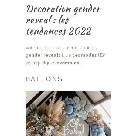
Decoration gender
reveal : les
tendances 2022
Vous ne rêvez pas, même pour les
gender reveals
il y a des
modes
! En
voici quelques
exemples
…
BALLONS