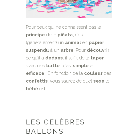
Pour ceux qui ne connaissent pas le
principe
de la
piñata
, c’est
(généralement) un
animal
en
papier
suspendu
à un
arbre
. Pour
découvrir
ce qu’il a
dedans
, il suffit de la
taper
avec une
batte
: c’est
simple
et
efficace
! En fonction de la
couleur
des
confettis
, vous saurez de quel
sexe
le
bébé
est !
LES CÉLÈBRES
BALLONS