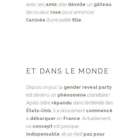
avec ses
amis
, elle
dévoile
un
gâteau
de couleur
rose
pour annoncer
l’arrivée
d’une petite
fille
.
ET DANS LE MONDE
Depuis ce jour, la
gender reveal party
est devenu un
phénomène
planétaire !
Après s’être
répandu
dans l’entièreté des
États-Unis
, il a doucement
commencé
à
débarquer
en
France
. Actuellement,
ce
concept
est presque
indispensable
, et ce n’est
pas pour