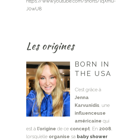
https://www.youtube.com/shorts/lqXmu-
J0wU8
Les origines
BORN IN
THE USA
C’est grâce à
Jenna
Karvunidis
, une
influenceuse
américaine
qui
est à
l’origine
de ce
concept
. En
2008
,
lorsqu’elle
organise
sa
baby shower