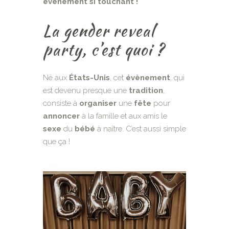
évènement si touchant !
La gender reveal
party, c’est quoi ?
Né aux
États-Unis
, cet
évènement
, qui
est devenu presque une
tradition
,
consiste à
organiser
une
fête
pour
annoncer
à la famille et aux amis le
sexe
du
bébé
à naître. C’est aussi simple
que ça !