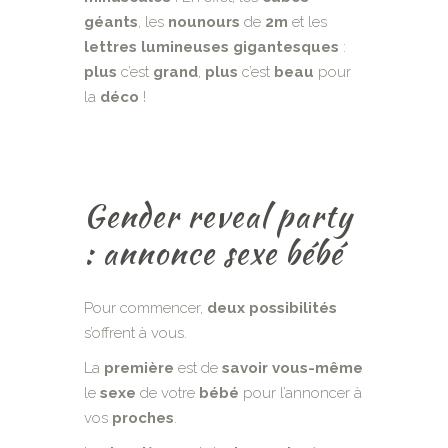
géants
, les
nounours
de
2m
et les
lettres
lumineuses
gigantesques
:
plus
c’est
grand
,
plus
c’est
beau
pour
la
déco
!
Gender reveal party
: annonce sexe bébé
Pour commencer,
deux
possibilités
s’offrent à vous.
La
première
est de
savoir
vous-même
le
sexe
de votre
bébé
pour l’annoncer à
vos
proches
.