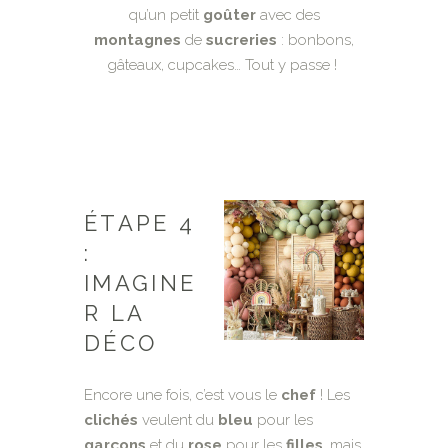
qu’un petit
goûter
avec des
montagnes
de
sucreries
: bonbons,
gâteaux, cupcakes… Tout y passe !
ÉTAPE 4
:
IMAGINE
R LA
DÉCO
Encore une fois, c’est vous le
chef
! Les
clichés
veulent du
bleu
pour les
garçons
et du
rose
pour les
filles
, mais