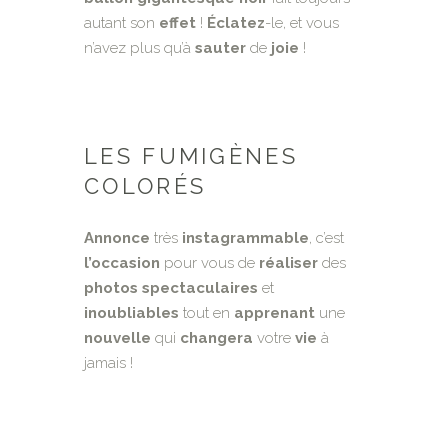
autant son
effet
!
Éclatez
-le, et vous
n’avez plus qu’à
sauter
de
joie
!
LES FUMIGÈNES
COLORÉS
Annonce
très
instagrammable
, c’est
l’occasion
pour vous de
réaliser
des
photos
spectaculaires
et
inoubliables
tout en
apprenant
une
nouvelle
qui
changera
votre
vie
à
jamais !