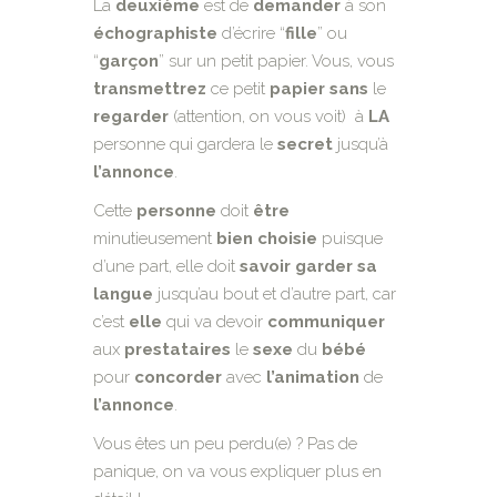
La
deuxième
est de
demander
à son
échographiste
d’écrire “
fille
” ou
“
garçon
” sur un petit papier. Vous, vous
transmettrez
ce petit
papier
sans
le
regarder
(attention, on vous voit) à
LA
personne qui gardera le
secret
jusqu’à
l’annonce
.
Cette
personne
doit
être
minutieusement
bien
choisie
puisque
d’une part, elle doit
savoir
garder sa
langue
jusqu’au bout et d’autre part, car
c’est
elle
qui va devoir
communiquer
aux
prestataires
le
sexe
du
bébé
pour
concorder
avec
l’animation
de
l’annonce
.
Vous êtes un peu perdu(e) ? Pas de
panique, on va vous expliquer plus en