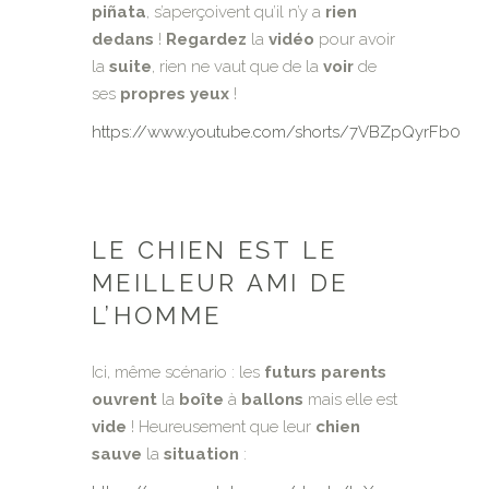
piñata
, s’aperçoivent qu’il n’y a
rien
dedans
!
Regardez
la
vidéo
pour avoir
la
suite
, rien ne vaut que de la
voir
de
ses
propres
yeux
!
https://www.youtube.com/shorts/7VBZpQyrFb0
LE CHIEN EST LE
MEILLEUR AMI DE
L’HOMME
Ici, même scénario : les
futurs
parents
ouvrent
la
boîte
à
ballons
mais elle est
vide
! Heureusement que leur
chien
sauve
la
situation
: