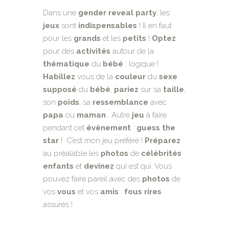
Dans une
gender reveal party
, les
jeux
sont
indispensables
! Il en faut
pour les
grands
et les
petits
!
Optez
pour des
activités
autour de la
thématique
du
bébé
: logique !
Habillez
vous de la
couleur
du
sexe
supposé
du
bébé
,
pariez
sur sa
taille
,
son
poids
, sa
ressemblance
avec
papa
ou
maman
… Autre
jeu
à faire
pendant cet
évènement
:
guess the
star
! C’est mon jeu préféré !
Préparez
au préalable les
photos
de
célébrités
enfants
et
devinez
qui est qui. Vous
pouvez faire pareil avec des
photos
de
vos
vous
et vos
amis
:
fous rires
assurés !