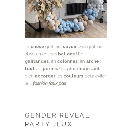
La
chose
qu’il faut
savoir
c’est qu’il faut
absolument des
ballons
! En
guirlandes
, en
colonnes
, en
arche
:
tout
est
permis
! Le plus
important
:
bien
accorder
les
couleurs
pour éviter
le «
fashion faux pas
” !
GENDER REVEAL
PARTY JEUX