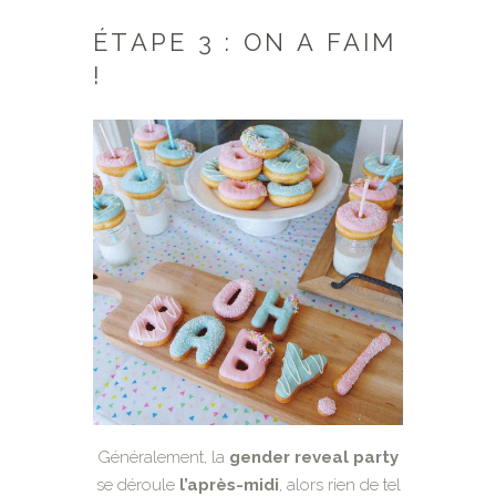
ÉTAPE 3 : ON A FAIM
!
Généralement, la
gender reveal party
se déroule
l’après-midi
, alors rien de tel