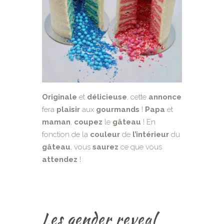
Originale
et
délicieuse
, cette
annonce
fera
plaisir
aux
gourmands
!
Papa
et
maman
,
coupez
le
gâteau
! En
fonction de la
couleur
de
l’intérieur
du
gâteau
, vous
saurez
ce que vous
attendez
!
Les gender reveal