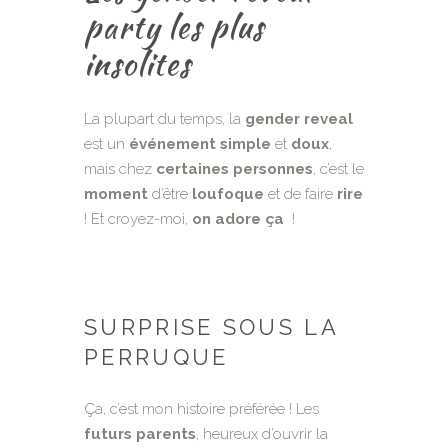
party les plus
insolites
La plupart du temps, la
gender reveal
est un
événement
simple
et
doux
,
mais chez
certaines
personnes
, c’est le
moment
d’être
loufoque
et de faire
rire
! Et croyez-moi,
on adore ça
!
SURPRISE SOUS LA
PERRUQUE
Ça, c’est mon histoire préférée ! Les
futurs
parents
, heureux d’ouvrir la