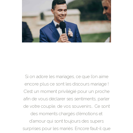
Si on adore les mariages, ce que l’on aime
encore plus ce sont les discours mariage !
C’est un moment privilégié pour un proche
afin de vous déclarer ses sentiments, parler
de votre couple, de vos souvenirs… Ce sont
des moments chargés d’émotions et
d’amour qui sont toujours des supers
surprises pour les mariés. Encore faut-il que