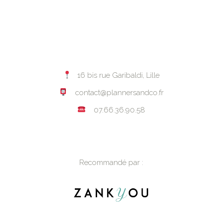
16 bis rue Garibaldi, Lille
contact@plannersandco.fr
07.66.36.90.58
Recommandé par :