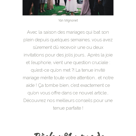
Yan Mignonet
Avec la saison des mariages qui bat son
plein depuis quelques semaines, vous avez
sûrement dû recevoir une ou deux
invitations pour des jolis jours… Après la joie
et l’euphorie, vient une question cruciale :
qu’est-ce qu’on met ?! La tenue invité
mariage mérite toute votre attention… et notre
aide ! Ça tombe bien, c’est exactement ce
qu’on vous offre dans ce nouvel article…
Découvrez nos meilleurs conseils pour une
tenue parfaite !